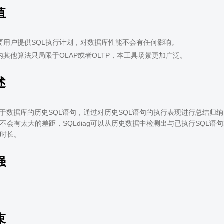
值
要用户提供SQL执行计划，对数据库性能不会有任何影响。
内其他算法只局限于OLAP或者OLTP，本工具场景更加广泛。
述
g着眼于数据库的历史SQL语句，通过对历史SQL语句的执行表现进行总结
不会有太大的差距，SQLdiag可以从历史数据中检测出与已执行SQL
行时长。
强
束