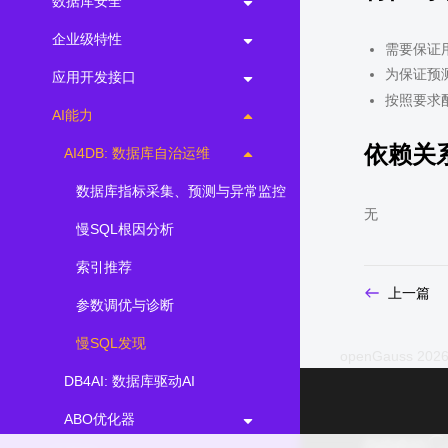
数据库安全
企业级特性
需要保证
为保证预
应用开发接口
按照要求配
AI能力
依赖关
AI4DB: 数据库自治运维
数据库指标采集、预测与异常监控
无
慢SQL根因分析
索引推荐
上一篇
参数调优与诊断
慢SQL发现
openGauss 2026
DB4AI: 数据库驱动AI
ABO优化器