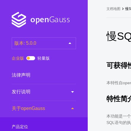
文档地图
慢S
慢S
版本: 5.0.0
latest
(DEV)
企业版
轻量版
可获得
7.0.0-RC3
(RC)
7.0.0-RC2
(RC)
法律声明
7.0.0-RC1
(RC)
本特性自open
发行说明
6.0.0
(LTS)
特性简
6.0.0-RC1
(RC)
关于openGauss
5.1.0
(Preview)
本功能是一个
5.0.0
(LTS)
SQL语句的
产品定位
3.0.0
(LTS)