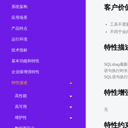
客户价
系统架构
2.0.0
(LTS)
3.1.1
(EOM)
应用场景
工具不需
3.1.0
(EOM)
产品特点
不同于业
2.1.0
(EOM)
运行环境
2.0.1
(EOM)
特性描
技术指标
1.1.0
(EOM)
基本功能和特性
1.0.1
(EOM)
SQLdia
语句执行时长
企业级增强特性
1.0.0
(EOM)
SQL语句执
特性描述
特性增
高性能
高可用
无
维护性
特性约