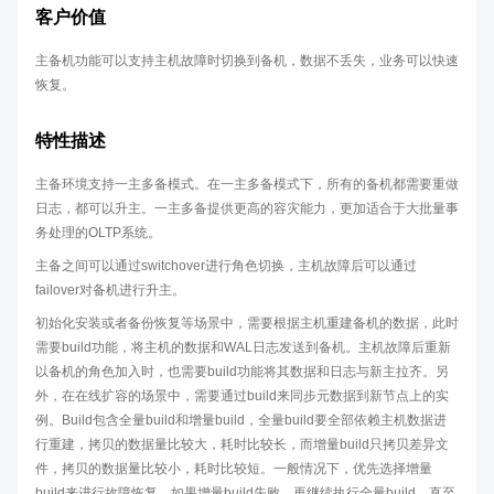
客户价值
主备机功能可以支持主机故障时切换到备机，数据不丢失，业务可以快速
恢复。
特性描述
主备环境支持一主多备模式。在一主多备模式下，所有的备机都需要重做
日志，都可以升主。一主多备提供更高的容灾能力，更加适合于大批量事
务处理的OLTP系统。
主备之间可以通过switchover进行角色切换，主机故障后可以通过
failover对备机进行升主。
初始化安装或者备份恢复等场景中，需要根据主机重建备机的数据，此时
需要build功能，将主机的数据和WAL日志发送到备机。主机故障后重新
以备机的角色加入时，也需要build功能将其数据和日志与新主拉齐。另
外，在在线扩容的场景中，需要通过build来同步元数据到新节点上的实
例。Build包含全量build和增量build，全量build要全部依赖主机数据进
行重建，拷贝的数据量比较大，耗时比较长，而增量build只拷贝差异文
件，拷贝的数据量比较小，耗时比较短。一般情况下，优先选择增量
build来进行故障恢复，如果增量build失败，再继续执行全量build，直至