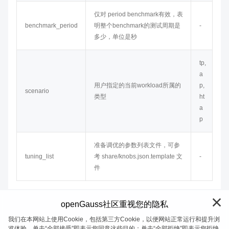
仅对 period benchmark有效，表
benchmark_period
明整个benchmark的测试周期是
-
多少，单位是秒
tp,
a
用户指定的当前workload所属的
p,
scenario
类型
ht
a
p
准备调优的参数列表文件，可参
tuning_list
考 share/knobs.json.template 文
-
件
openGauss社区重视您的隐私
我们在本网站上使用Cookie，包括第三方Cookie，以便网站正常运行和提升浏
览体验。单击“全部接受”即表示您同意这些目的；单击“全部拒绝”即表示您拒绝