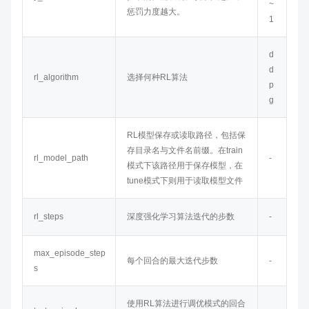
~
惩罚力度越大。
1
d
d
rl_algorithm
选择何种RL算法
p
g
RL模型保存或读取路径，包括保
存目录名与文件名前缀。在train
rl_model_path
-
模式下该路径用于保存模型，在
tune模式下则用于读取模型文件
rl_steps
深度强化学习算法迭代的步数
-
max_episode_step
每个回合的最大迭代步数
-
s
使用RL算法进行调优模式的回合