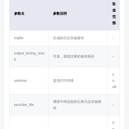
取
值
参数名
参数说明
范
围
logfile
生成的日志存放路径
-
output_tuning_resu
可选，调优结果的保存路径
-
lt
o
verbose
是否打印详情
n,
off
调优中间信息的记录日志存放路
recorder_file
-
径
rl,