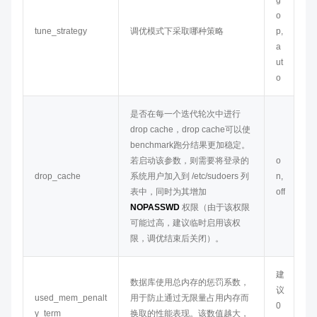
g
o
tune_strategy
调优模式下采取哪种策略
p,
a
ut
o
是否在每一个迭代轮次中进行
drop cache，drop cache可以使
benchmark跑分结果更加稳定。
若启动该参数，则需要将登录的
o
drop_cache
系统用户加入到 /etc/sudoers 列
n,
表中，同时为其增加
off
NOPASSWD
权限（由于该权限
可能过高，建议临时启用该权
限，调优结束后关闭）。
建
数据库使用总内存的惩罚系数，
议
used_mem_penalt
用于防止通过无限量占用内存而
0
y_term
换取的性能表现。该数值越大，