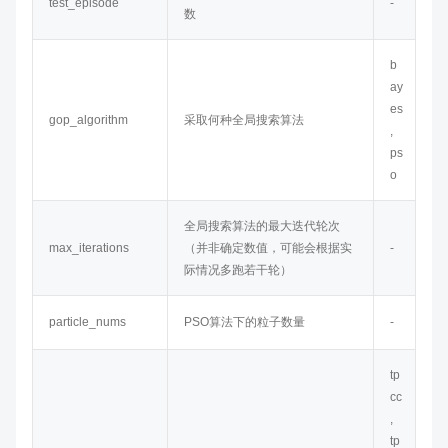
test_episode
-
数
b
ay
es
gop_algorithm
采取何种全局搜索算法
,
ps
o
全局搜索算法的最大迭代轮次
max_iterations
（并非确定数值，可能会根据实
-
际情况多跑若干轮）
particle_nums
PSO算法下的粒子数量
-
tp
cc
,
tp