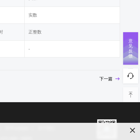
实数
时
正整数
意
见
-
反
馈
下一篇
关于cookies
关于我们
s 2025 保留一切权利