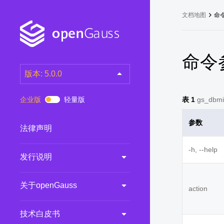
文档地图
命
命令
版本: 5.0.0
latest
(DEV)
企业版
轻量版
表 1
gs_dbmi
7.0.0-RC3
(RC)
参数
7.0.0-RC2
(RC)
法律声明
7.0.0-RC1
(RC)
-h, --help
发行说明
6.0.0
(LTS)
6.0.0-RC1
(RC)
关于openGauss
action
5.1.0
(Preview)
5.0.0
(LTS)
技术白皮书
3.0.0
(LTS)