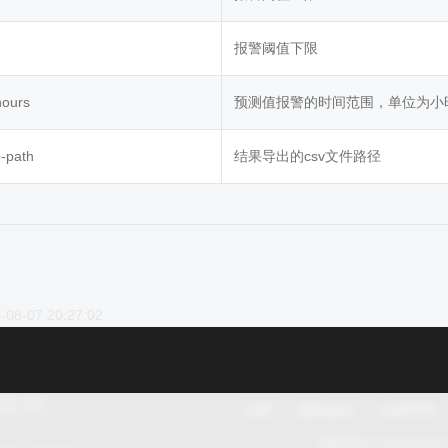
报警阈值下限
hours
预测值报警的时间范围，单位为小
-path
结果导出的csv文件路径
-08-07 20:27:02
品牌
隐私政策
法律声明
版权所有 © openGaus