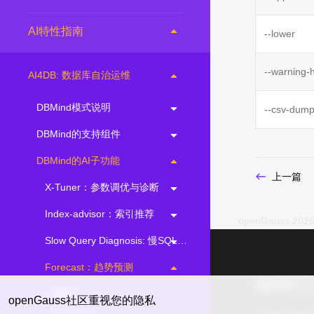
AI特性指南
--lower
--warning-
AI4DB: 数据库自治运维
DBMind模式说明
--csv-dump
DBMind的支持组件
DBMind的AI子功能
上一篇
X-Tuner：参数调优与诊断
Index-advisor：索引推荐
openGauss 2026
Slow Query Diagnosis: 慢SQL根因分析
Forecast：趋势预测
概述
openGauss社区重视您的隐私