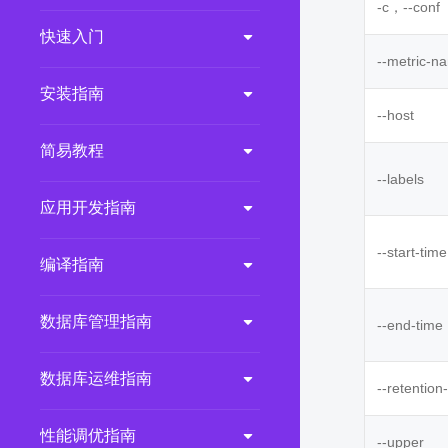
-c，--conf
2.0.0
(LTS)
快速入门
3.1.1
(EOM)
--metric-n
3.1.0
(EOM)
安装指南
--host
2.1.0
(EOM)
简易教程
2.0.1
(EOM)
--labels
1.1.0
(EOM)
应用开发指南
1.0.1
(EOM)
1.0.0
(EOM)
--start-time
编译指南
数据库管理指南
--end-time
数据库运维指南
--retention
性能调优指南
--upper